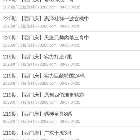
2023澳门正版资料 670288.com
08-08 04:35
220期: 【西门庆】惠泽社群一波玄機中
2023澳门正版资料 670288.com
08-08 04:35
220期: 【西门庆】天蓬元帅内慕三肖中
2023澳门正版资料 670288.com
08-08 04:35
219期: 【西门庆】实力打造7尾
2023澳门正版资料 670288.com
08-07 04:35
219期: 【西门庆】实力巨献特围24玛
2023澳门正版资料 670288.com
08-07 04:35
219期: 【西门庆】原创四俏准更精彩
2023澳门正版资料 670288.com
08-07 04:35
219期: 【西门庆】碼神至尊8碼
2023澳门正版资料 670288.com
08-07 04:35
219期: 【西门庆】广东十虎3肖