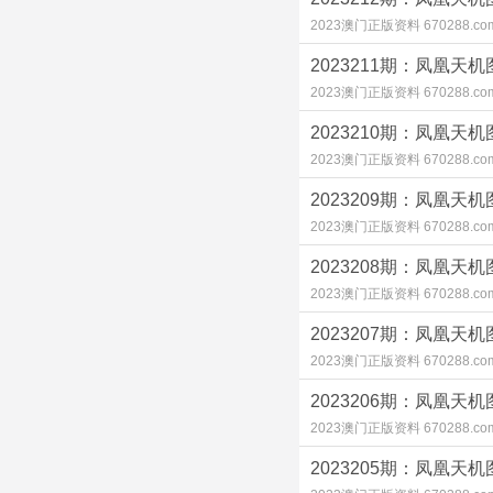
2023澳门正版资料 670288.co
2023211期：凤凰天机
2023澳门正版资料 670288.co
2023210期：凤凰天机
2023澳门正版资料 670288.co
2023209期：凤凰天机
2023澳门正版资料 670288.co
2023208期：凤凰天机
2023澳门正版资料 670288.co
2023207期：凤凰天机
2023澳门正版资料 670288.co
2023206期：凤凰天机
2023澳门正版资料 670288.co
2023205期：凤凰天机