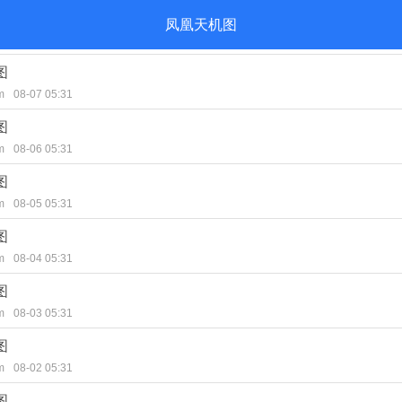
凤凰天机图
图
m
08-07 05:31
图
m
08-06 05:31
图
m
08-05 05:31
图
m
08-04 05:31
图
m
08-03 05:31
图
m
08-02 05:31
图