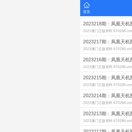
首页
2023218期：凤凰天机
2023澳门正版资料 670288.co
2023217期：凤凰天机
2023澳门正版资料 670288.co
2023216期：凤凰天机
2023澳门正版资料 670288.co
2023215期：凤凰天机
2023澳门正版资料 670288.co
2023214期：凤凰天机
2023澳门正版资料 670288.co
2023213期：凤凰天机
2023澳门正版资料 670288.co
2023212期：凤凰天机